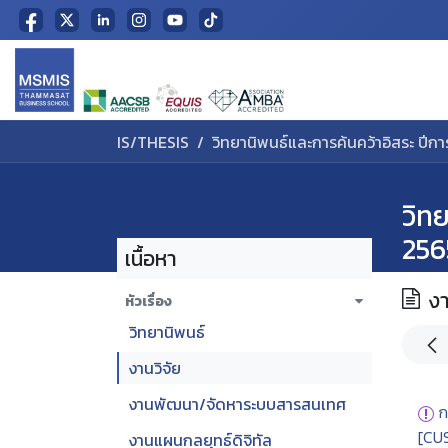
Skip to Content
Home
IS/THESIS
วิทยานิพนธ์และการค้นคว้าอิสระ ปีก
วิท
256
เนื้อหา
งา
หัวเรื่อง
วิทยานิพนธ์
งานวิจัย
งานพัฒนา/จัดหาระบบสารสนเทศ
ก
[CU
งานแผนกลยุทธ์ดิจิทัล