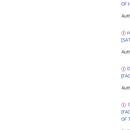
OF 
Auth
ค
[SA
Auth
ป
[FA
Auth
[FA
OF 