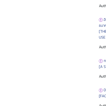
Auth
อ
ธนาค
[TH
USE
Auth
ก
[A 
Auth
ป
[FA
Auth