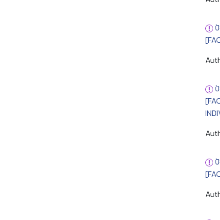
ป
[FA
Auth
ป
[FA
IND
Auth
ป
[FA
Auth