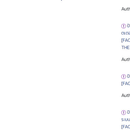
Auth
ป
ตเตอ
[FA
THE
Auth
ป
[FA
Auth
ป
ระบ
[FA