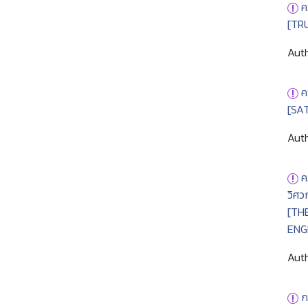
ค
[TR
Auth
ค
[SA
Auth
ค
วิศว
[TH
ENG
Auth
ก