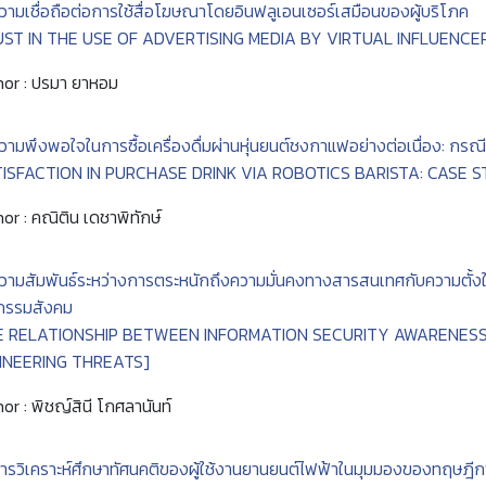
วามเชื่อถือต่อการใช้สื่อโฆษณาโดยอินฟลูเอนเซอร์เสมือนของผู้บริโภค
UST IN THE USE OF ADVERTISING MEDIA BY VIRTUAL INFLUENC
or : ปรมา ยาหอม
วามพึงพอใจในการซื้อเครื่องดื่มผ่านหุ่นยนต์ชงกาแฟอย่างต่อเนื่อง: กร
TISFACTION IN PURCHASE DRINK VIA ROBOTICS BARISTA: CASE 
or : คณิติน เดชาพิทักษ์
วามสัมพันธ์ระหว่างการตระหนักถึงความมั่นคงทางสารสนเทศกับความตั้งใ
กรรมสังคม
E RELATIONSHIP BETWEEN INFORMATION SECURITY AWARENESS 
INEERING THREATS]
or : พิชญ์สินี โกศลานันท์
ารวิเคราะห์ศึกษาทัศนคติของผู้ใช้งานยานยนต์ไฟฟ้าในมุมมองของทฤษฎ