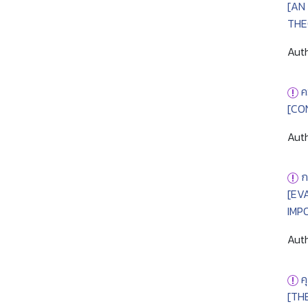
[AN
THE
Auth
ค
[CO
Auth
ก
[EV
IMP
Auth
ค
[TH