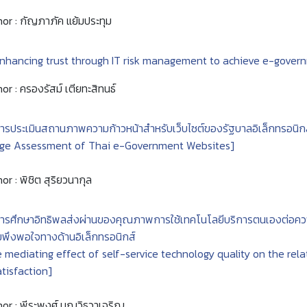
or : กัญภาภัค แย้มประทุม
nhancing trust through IT risk management to achieve e-gover
or : ครองรัสม์ เตียทะสิทนธ์
ารประเมินสถานภาพความก้าวหน้าสำหรับเว็บไซต์ของรัฐบาลอิเล็กทรอนิ
age Assessment of Thai e-Government Websites]
or : พิชิต สุริยวนากุล
ารศึกษาอิทธิพลส่งผ่านของคุณภาพการใช้เทคโนโลยีบริการตนเองต่อควา
พึงพอใจทางด้านอิเล็กทรอนิกส์
 mediating effect of self-service technology quality on the re
tisfaction]
or : พีระพงศ์ บุญวิธวาเจริญ