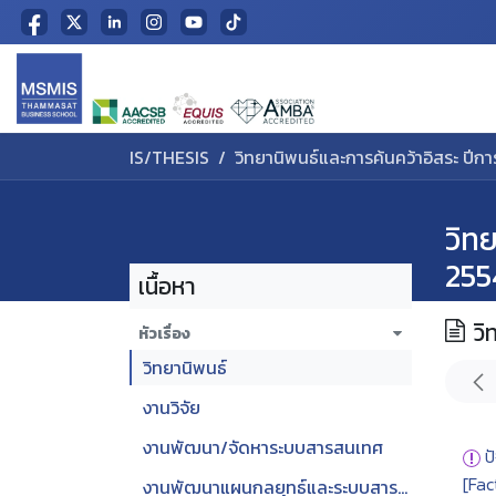
Skip to Content
Home
IS/THESIS
วิทยานิพนธ์และการค้นคว้าอิสระ ปีก
วิท
255
เนื้อหา
วิ
หัวเรื่อง
วิทยานิพนธ์
งานวิจัย
งานพัฒนา/จัดหาระบบสารสนเทศ
ป
[Fac
งานพัฒนาแผนกลยุทธ์และระบบสารสนเทศ