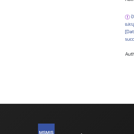
ป
และ
[Dat
succ
Auth