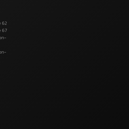
e 62
e 67
on-
on-