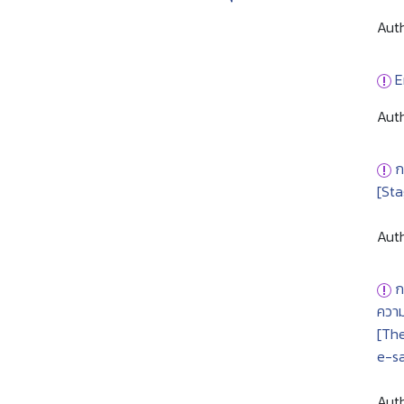
Auth
E
Auth
ก
[St
Auth
ก
ความ
[The
e-sa
Auth