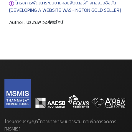
โครงการพัฒนาระบบงานคอมพิวเตอร์ห้างทองวอชิงตัน
[DEVELOPING A WEBSITE WASHINGTON GOLD SELLER]
Author : ประณพ วงศ์ศิริรักษ์
โครงการปริญญาโทสาขาวิชาระบบสารสนเทศเพื่อการจัดการ
[MSMIS]