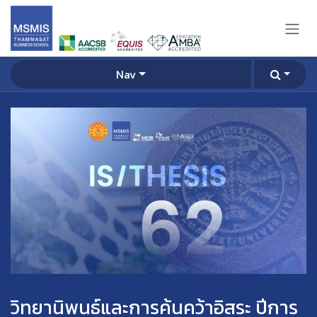
Skip to Content
Nav
วิทยานิพนธ์และการค้นคว้าอิสระ ปีการ