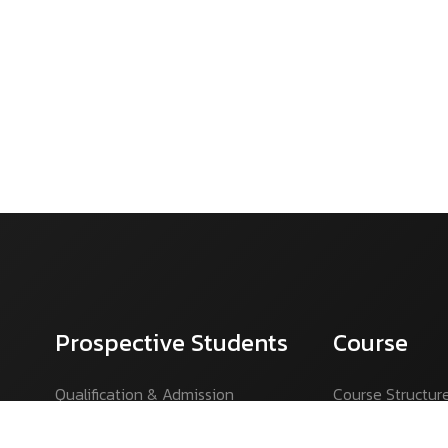
Prospective Students
Course
Qualification & Admission
Course Structur
Tuition Fees-62
Course Structur
Tuition Fees-67
Course Regulati