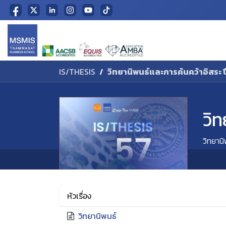
Skip to Content
Home
IS/THESIS
วิทยานิพนธ์และการค้นคว้าอิสระ 
วิ
วิทยาน
หัวเรื่อง
วิทยานิพนธ์