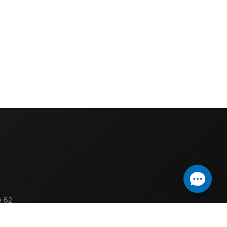
e 62
e 67
on-