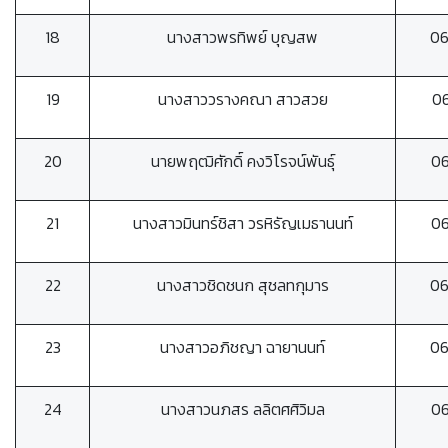
18
นางสาวพรทิพย์ บุญสพ
0
19
นางสาววรางคณา สาวสวย
0
20
นายพฤฒิศักดิ์ คงวิโรจน์พันธุ์
0
21
นางสาวมินทร์ชิสา วรหิรัญเมธานนท์
0
22
นางสาวชิดชนก สุชลทกุมาร
0
23
นางสาวอภิชญา ฉายานนท์
0
24
นางสาวนภสร ลลิตศศิวิมล
0