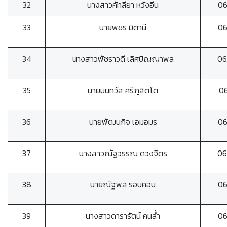
32
นางสาวคัทลียา หวังอีน
0
33
นายพชร มิตานี
0
34
นางสาวพัชราวดี เลิศปัญญาพล
06
35
นายมนทวัส ศรีภูสิตโต
0
36
นายพัฒนกิจ เอมอมร
0
37
นางสาวณัฐวรรณ ดวงจิตร
06
38
นายณัฐพล รอบคอบ
0
39
นางสาวดารารัตน์ คนล้ำ
0