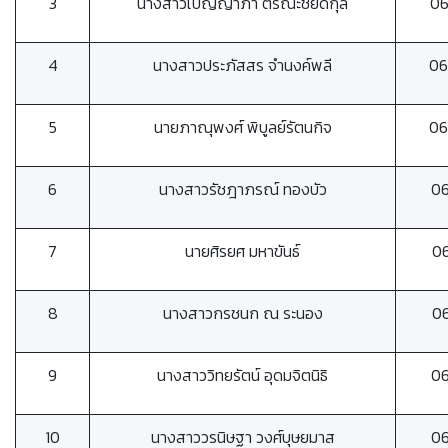
3
นางสาวเบญญาภา ตีรณะชัยดีกุล
0
4
นางสาวประภัสสร จำนงค์พลี
06
5
นายภาณุพงศ์ พิบูลย์รัตนกิจ
06
6
นางสาวรัชฎาภรณ์ ทองบัว
0
7
นายศิรยศ มหาขันธ์
0
8
นางสาวกรชนก ณ ระนอง
0
9
นางสาววิทยรัตน์ อุดมจิตนิธิ
0
10
นางสาววรนิษฐา วงศ์บุษยมาส
0