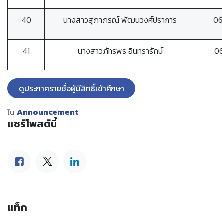
40
นางสาวสุภาภรณ์ พัฒนวงศ์ปราการ
0
41
นางสาวภัทรพร อินทรารักษ์
0
ดูประกาศรายชื่อผู้มีสิทธิ์เข้าศึกษา
ใน
Announcement
แชร์โพสต์นี้
แท็ก